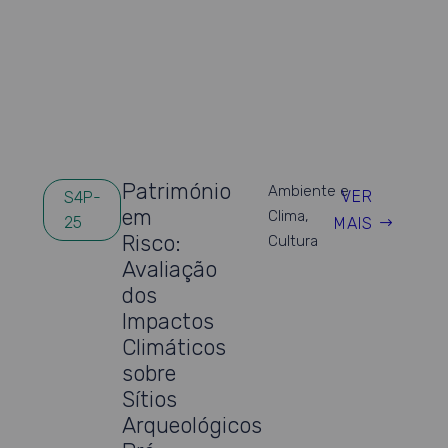
Património
Ambiente e
VER
S4P-
em
Clima
,
25
MAIS
Risco:
Cultura
Avaliação
dos
Impactos
Climáticos
sobre
Sítios
Arqueológicos