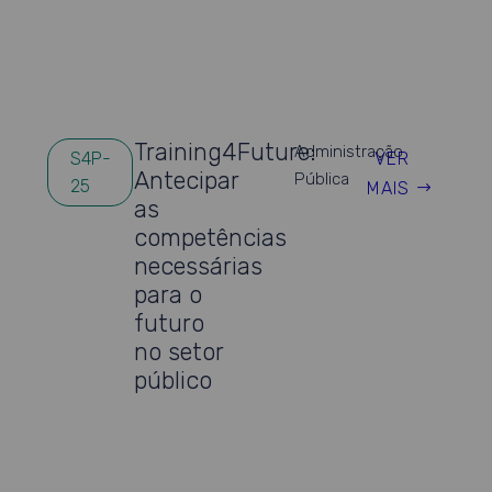
Training4Future:
Administração
VER
S4P-
Antecipar
Pública
25
MAIS
as
competências
necessárias
para o
futuro
no setor
público