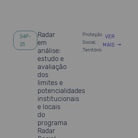
Radar
Proteção
VER
S4P-
em
Social
,
25
MAIS
análise:
Território
estudo e
avaliação
dos
limites e
potencialidades
institucionais
e locais
do
programa
Radar