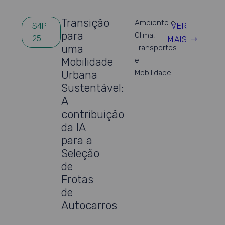
Transição
Ambiente e
VER
S4P-
para
Clima
,
25
MAIS
uma
Transportes
Mobilidade
e
Urbana
Mobilidade
Sustentável:
A
contribuição
da IA
para a
Seleção
de
Frotas
de
Autocarros