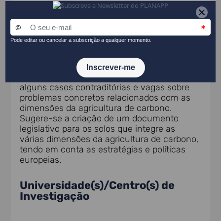
Portugal está longe de ter uma estratégia
nacional integrada que promova
eficazmente as práticas de agricultura de
carbono. Portugal necessita de um sistema
ajustado e normalizado para monitorizar,
comunicar e verificar as características do
solo. A legislação e as políticas portuguesas
em matéria de solos são dispersas, em
alguns casos contraditórias e vagas sobre
problemas concretos relacionados com as
dimensões da agricultura de carbono.
Sugere-se a criação de um documento
legislativo para os solos que integre as
várias dimensões da agricultura de carbono,
tendo em conta as estratégias e políticas
europeias.
Universidade(s)/Centro(s) de
Investigação