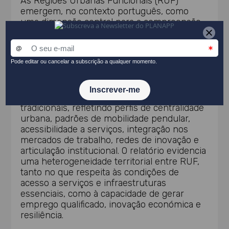
As Regiões Urbanas Funcionais (RUF)
emergem, no contexto português, como
uma dimensão central para a compreensão
e operacionalização das dinámicas territoriais
contemporâneas, situando-se na articulação
entre os objetivos de coesão e de
competitividade. A análise demonstra que o
território de Portugal se organiza cada vez
mais segundo lógicas funcionais que
ultrapassam os limites administrativos
tradicionais, refletindo perfis de centralidade
urbana, padrões de mobilidade pendular,
acessibilidade a serviços, integração nos
mercados de trabalho, redes de inovação e
articulação institucional. O relatório evidencia
uma heterogeneidade territorial entre RUF,
tanto no que respeita às condições de
acesso a serviços e infraestruturas
essenciais, como à capacidade de gerar
emprego qualificado, inovação económica e
resiliência.