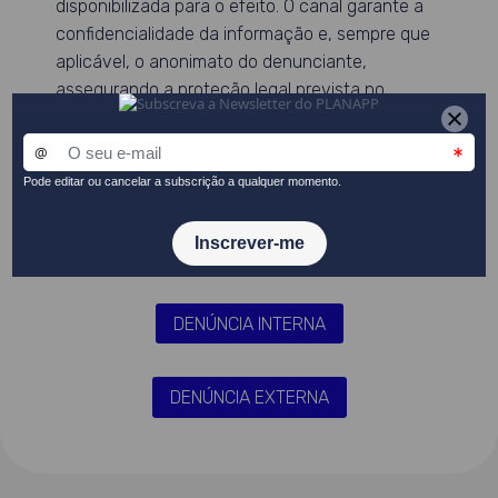
disponibilizada para o efeito. O canal garante a
confidencialidade da informação e, sempre que
aplicável, o anonimato do denunciante,
assegurando a proteção legal prevista no
Regime Geral de Proteção de Denunciantes de
Infrações
.
Todas as denúncias são sujeitas a uma análise
de admissibilidade, podendo ser recusadas
quando não se enquadrem no âmbito do canal
ou não apresentem fundamentação suficiente
DENÚNCIA INTERNA
DENÚNCIA EXTERNA