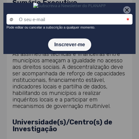
Sumário Executivo
Os municípios carecem de procedimentos e
indicadores padronizados para medir a
pobreza e exclusão social a nível local, o que
dificulta intervenções baseadas em
evidência e agrava desigualdades territoriais.
As assimetrias técnicas e financeiras entre
municípios ameaçam a igualdade no acesso
aos direitos sociais. A descentralização deve
ser acompanhada de reforço de capacidades
institucionais, financiamento estável,
indicadores locais e partilha de dados,
habilitando os municípios a realizar
inquéritos locais e a participar em
mecanismos de governação multinível.
Universidade(s)/Centro(s) de
Investigação