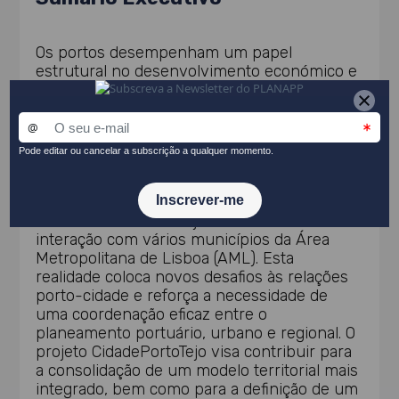
Os portos desempenham um papel
estrutural no desenvolvimento económico e
na organização territorial, funcionando como
interfaces estratégicos entre escalas locais e
globais e gerando impactes significativos nas
cidades, nomeadamente ao nível ambiental,
social e territorial. O Porto de Lisboa constitui
um caso particularmente complexo, dada a
sua localização no Estuário do Tejo, a
extensão da sua área jurisdicional e a sua
interação com vários municípios da Área
Metropolitana de Lisboa (AML). Esta
realidade coloca novos desafios às relações
porto-cidade e reforça a necessidade de
uma coordenação eficaz entre o
planeamento portuário, urbano e regional. O
projeto CidadePortoTejo visa contribuir para
a consolidação de um modelo territorial mais
integrado, bem como para a definição de um