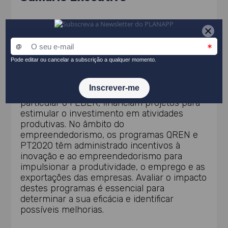
O fraco crescimento da produtividade da
economia portuguesa nas últimas décadas
sugere que as empresas inovadoras não
beneficiam ainda de um ambiente
económico que favoreça o seu nascimento e
crescimento. Os Fundos Europeus
Estruturais e de Investimento (FEEI), em
particular o FEDER, financiam projetos para
estimular o investimento em atividades
produtivas. No âmbito do
empreendedorismo, os programas QREN e
PT2020 têm administrado incentivos à
inovação e ao empreendedorismo para
impulsionar a produtividade, o emprego e as
exportações das empresas. Avaliar o impacto
destes programas é essencial para
determinar a sua eficácia e identificar
possíveis melhorias.