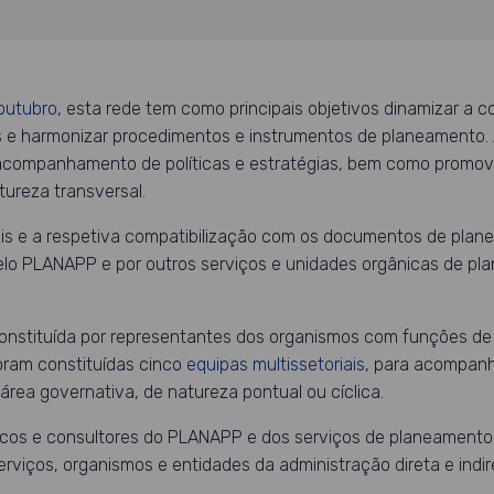
outubro
,
esta rede tem como principais objetivos dinamizar a c
as e harmonizar procedimentos e instrumentos de planeamento
 acompanhamento de políticas e estratégias, bem como promove
tureza transversal.
ais e a respetiva compatibilização com os documentos de plan
elo PLANAPP e por outros serviços e unidades orgânicas de pl
nstituída por representantes dos organismos com funções de
oram constituídas cinco
equipas multissetoriais
, para acompan
ea governativa, de natureza pontual ou cíclica.
icos e consultores do PLANAPP e dos serviços de planeamento 
rviços, organismos e entidades da administração direta e indir