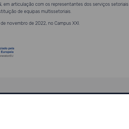
, em articulação com os representantes dos serviços setoriai
ituição de equipas multissetoriais.
3 de novembro de 2022, no Campus XXI.
Newsletter 
Receba mensalmente 
Aceder ao formulá