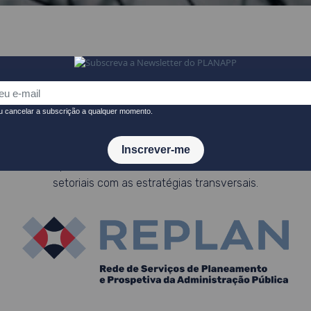
EQUIPAS MULTISSETORIAIS
DOCUMENTOS
PUBL
enada pelo PLANAPP para cooperação e partilha de conhecime
va, bem como para o desenvolvimento de trabalho colaborativo 
setoriais com as estratégias transversais.