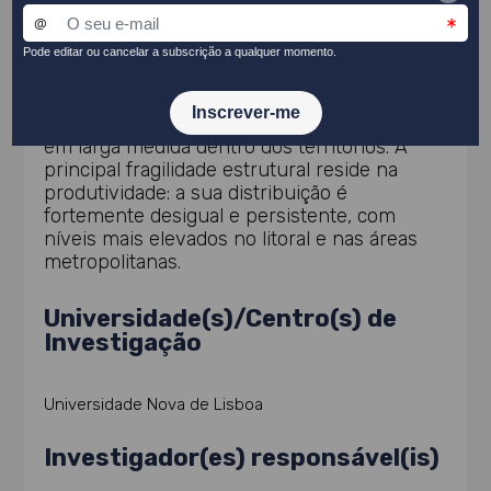
profundas em Portugal, com diferenças de
rendimento marcadas entre regiões, sub-
regiões e, sobretudo, freguesias, e uma
hierarquia espacial altamente estável ao
longo do tempo. A desigualdade é
predominantemente interpessoal, ocorrendo
em larga medida dentro dos territórios. A
principal fragilidade estrutural reside na
produtividade: a sua distribuição é
fortemente desigual e persistente, com
níveis mais elevados no litoral e nas áreas
metropolitanas.
Universidade(s)/Centro(s) de
Investigação
Universidade Nova de Lisboa
Investigador(es) responsável(is)