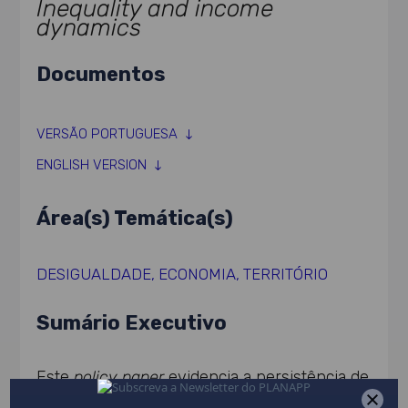
Inequality and income
dynamics
Documentos
VERSÃO PORTUGUESA
ENGLISH VERSION
Área(s) Temática(s)
DESIGUALDADE
,
ECONOMIA
,
TERRITÓRIO
Sumário Executivo
Este
policy paper
evidencia a persistência de
desigualdades económicas territoriais