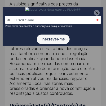
A subida significativa dos preços da
habitação emergiu como um traço marcante
nas economias ocidentais após a crise
financeira de 2008. Este aumento cria
dificuldades crescentes a determinados
segmentos sociais no acesso a habitação a
custos comportáveis. A literatura científica
internacional evidencia que o investimento
externo e a turistificação da habitação são
fatores relevantes na subida dos preços,
mas também demonstra que a regulação
pode ser eficaz quando bem desenhada.
Recomendam-se medidas como criar um
sistema robusto de informação para orientar
políticas públicas, regular o investimento
externo em ativos residenciais, regular o
Alojamento Local nas zonas mais
pressionadas e orientar a nova construção e
reabilitação a custos controlados.
Universidade(s)/Centro(s) de