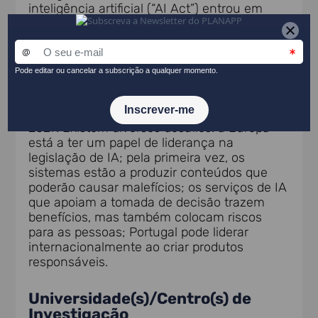
inteligência artificial (“AI Act”) entrou em
vigor em agosto de 2024 com uma
implementação faseada. O Governo
português, a indústria, a sociedade civil e os
cidadãos necessitam de compreender o
Regulamento e os impactos que terá, tanto
a nível nacional como internacionalmente,
aquando da sua implementação total em
2027. Existem diversos desafios: a Europa
está a ter um papel de liderança na
legislação de IA; pela primeira vez, os
sistemas estão a produzir conteúdos que
poderão causar malefícios; os serviços de IA
que apoiam a tomada de decisão trazem
benefícios, mas também colocam riscos
para as pessoas; Portugal pode liderar
internacionalmente ao criar produtos
responsáveis.
Universidade(s)/Centro(s) de
Investigação