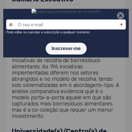
A gestão de biorresíduos tornou-se um
ponto relevante nos planos de economia
circular da UE. O Projeto S4P REC-SEL
caracterizou as iniciativas de recolha seletiva
de biorresíduos alimentares através de
inquéritos aos municípios portugueses.
Cerca de metade dos municípios (152) têm
iniciativas de recolha de biorresíduos
alimentares. As 196 iniciativas
implementadas diferem nos setores
abrangidos e no modelo de recolha, tendo
sido sistematizadas em 6 abordagens-tipo. A
análise comparativa evidencia que é o
modelo porta-a-porta aquele em que são
capturados mais biorresíduos alimentares,
mas é a co-coleção que requer um menor
investimento.
Universidade(s)/Centro(s) de