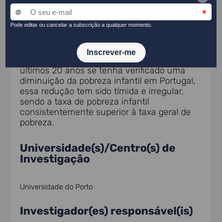
reproduzem entre gerações. Este fenómeno
compromete o bem-estar das crianças,
limita o seu potencial e perpetua
desigualdades estruturais, constituindo um
desafio central para a coesão social e o
desenvolvimento sustentável. Embora nos
últimos 20 anos se tenha verificado uma
diminuição da pobreza infantil em Portugal,
essa redução tem sido tímida e irregular,
sendo a taxa de pobreza infantil
consistentemente superior à taxa geral de
pobreza.
Universidade(s)/Centro(s) de
Investigação
Universidade do Porto
Investigador(es) responsável(is)