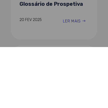
Glossário de Prospetiva
20 FEV 2025
LER MAIS
PUBLICAÇÕES REPLAN
Lista de Instrumentos de
Planeamento – 2023
11 MAR 2024
LER MAIS