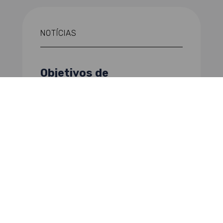
NOTÍCIAS
Objetivos de
Desenvolvimento
Sustentável (ODS) em
debate
CONSULTAR
NOTÍCIAS