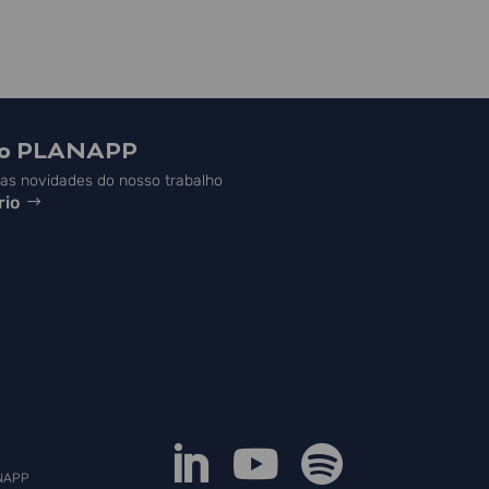
do PLANAPP
s novidades do nosso trabalho
rio



NAPP