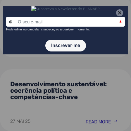
PLANAPP participa em
conferência sobre governação
sustentável
30 JUN 25
READ MORE
Desenvolvimento sustentável:
coerência política e
competências-chave
27 MAI 25
READ MORE