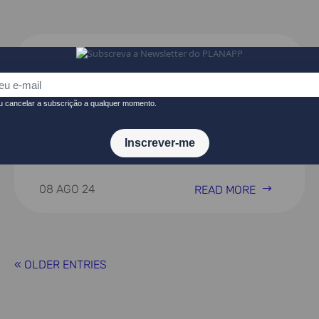
Roteiro para a monitorização e
avaliação participativa
08 AGO 24
READ MORE
« OLDER ENTRIES