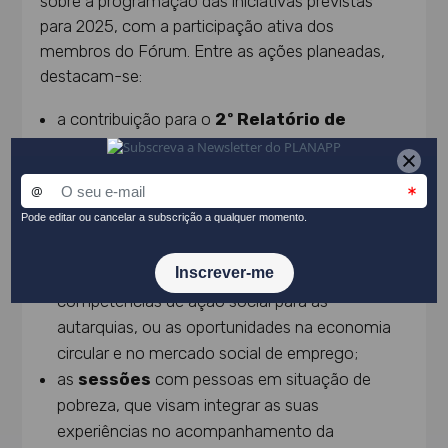
sobre a programação das iniciativas previstas
para 2025, com a participação ativa dos
membros do Fórum. Entre as ações planeadas,
destacam-se:
a contribuição para o
2º Relatório de
Progresso
do Plano de Ação da ENCP;
os
Fóruns Participativos Temáticos
,
dinamizados por várias entidades do grupo e
abertos à sociedade civil, para debater temas
como os impactos da digitalização dos
serviços públicos, a descentralização de
competências de ação social para as
autarquias, ou as oportunidades na economia
circular e no mercado social de emprego;
as
sessões
com pessoas em situação de
pobreza, que visam integrar as suas
experiências no acompanhamento da