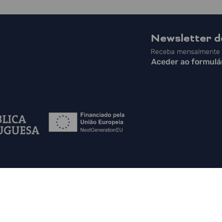
Newsletter 
Receba mensalmente a
Aceder ao formulá
 do Site
|
Contactos
|
Política de Privacidade
|
Canal de Denúncias
|
PLA
in English