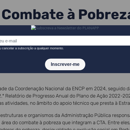
 Combate à Pobrez
para 2025
) da Estratégia Nacional de Combate à Pobreza (ENCP) reu
ade da Coordenação Nacional da ENCP em 2024, seguido da
.º Relatório de Progresso Anual do Plano de Ação 2022-20
atividades, no âmbito do apoio técnico que presta à Estra
 estruturas e organismos da Administração Pública respons
 área do combate à pobreza que integram a CTA. Entre eles
cadores de pobreza, desigualdade e exclusão social em Port