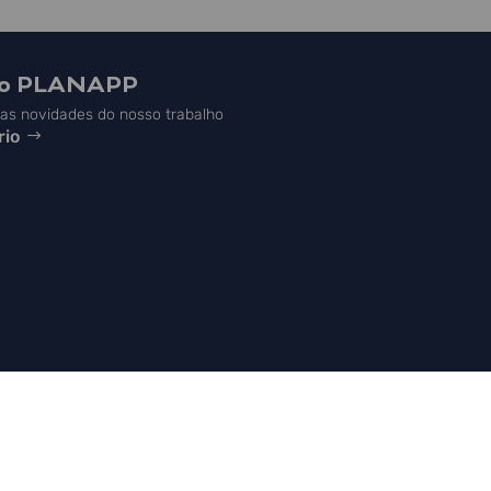
do PLANAPP
s novidades do nosso trabalho
rio



NAPP