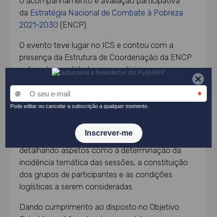
o acompanhamento e avaliação participativa
da
Estratégia Nacional de Combate à Pobreza
2021-2030
(ENCP).
O evento teve lugar no ICS e contou com a
presença da Estrutura de Coordenação da ENCP
e das várias entidades que participaram nas
sessões de co-criação.
O Roteiro apresentado contém diretrizes para a
implementação das sessões participativas
envolvendo as organizações no terreno e
pessoas em situação de vulnerabilidade,
detalhando aspetos como a determinação da
incidência temática das sessões, a constituição
dos grupos de participantes e as condições
logísticas a serem consideradas.
Dando cumprimento ao disposto no Objetivo