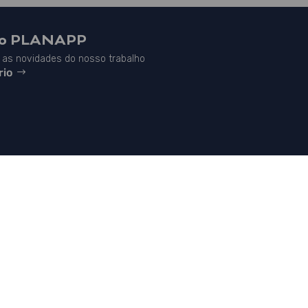
do PLANAPP
as novidades do nosso trabalho
rio


