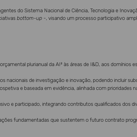
entes do Sistema Nacional de Ciência, Tecnologia e Inovaç
ciativas
bottom-up
-, visando um processo participativo ampl
 orçamental plurianual da AI² às áreas de I&D, aos domínios
cos nacionais de investigação e inovação, podendo incluir sub
petiva e baseada em evidência, alinhada com prioridades nac
ivo e participado, integrando contributos qualificados dos d
ações fundamentadas que sustentem o futuro contrato progra