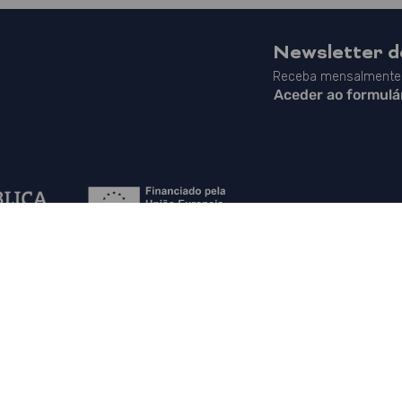
Newsletter 
Receba mensalmente 
Aceder ao formulá
Mapa do Site
|
Contactos
|
Política de Privacidade
|
Canal de Denúncias
|
PLANAPP in English