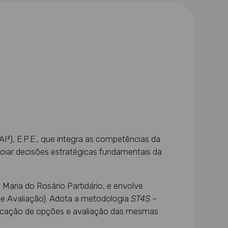
I²), E.P.E., que integra as competências da
poiar decisões estratégicas fundamentais da
aria do Rosário Partidário, e envolve
 e Avaliação). Adota a metodologia
ST4S –
tificação de opções e avaliação das mesmas