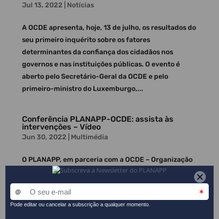
Jul 13, 2022
|
Notícias
A OCDE apresenta, hoje, 13 de julho, os resultados do
seu primeiro inquérito sobre os fatores
determinantes da confiança dos cidadãos nos
governos e nas instituições públicas. O evento é
aberto pelo Secretário-Geral da OCDE e pelo
primeiro-ministro do Luxemburgo,...
Conferência PLANAPP-OCDE: assista às
intervenções – Vídeo
Jun 30, 2022
|
Multimédia
O PLANAPP, em parceria com a OCDE – Organização
para Cooperação e Desenvolvimento Económico,
realizou, em maio de 2022, a conferência “Pensar a
Governança Pública – Reforçar a Confiança nas
Instituições e na Democracia”. As intervenções dos