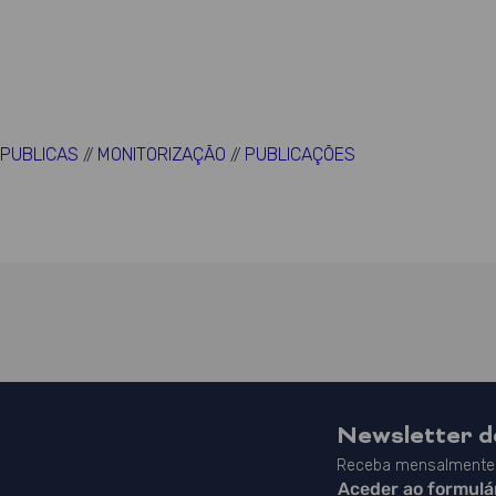
 PUBLICAS
MONITORIZAÇÃO
PUBLICAÇÕES
//
//
Newsletter 
Receba mensalmente 
Aceder ao formulá