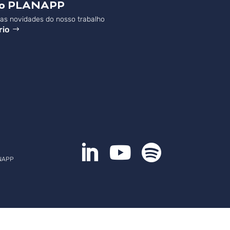
do PLANAPP
s novidades do nosso trabalho
rio



NAPP