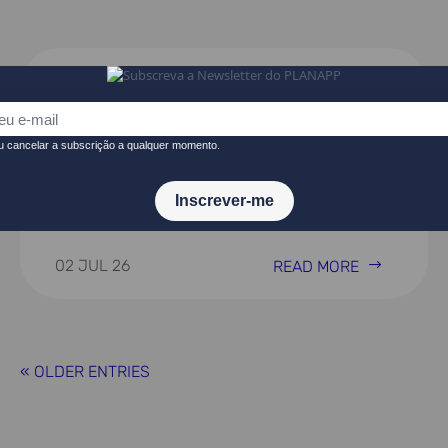
AI²: Relatório de Focagem
Estratégica aberto à consulta
pública
02 JUL 26
READ MORE
« OLDER ENTRIES