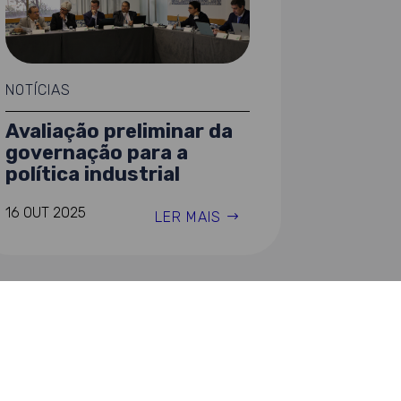
NOTÍCIAS
Avaliação preliminar da
governação para a
política industrial
16 OUT 2025
LER MAIS