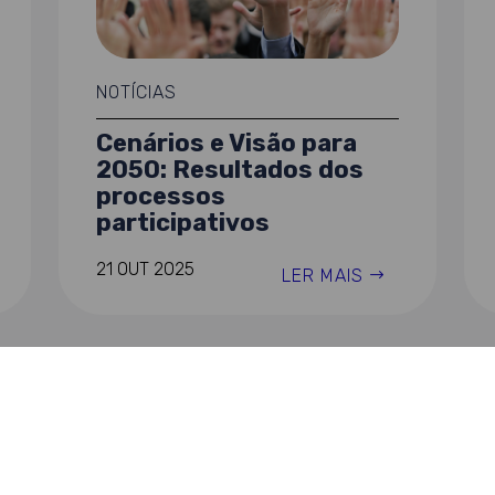
NOTÍCIAS
Cenários e Visão para
2050: Resultados dos
processos
participativos
21 OUT 2025
LER MAIS
« ANTERIOR
1
…
4
5
6
7
8
…
27
SEGUINTE »