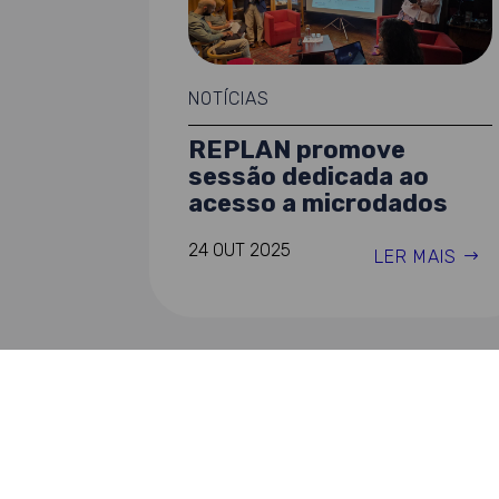
NOTÍCIAS
REPLAN promove
sessão dedicada ao
acesso a microdados
24 OUT 2025
LER MAIS