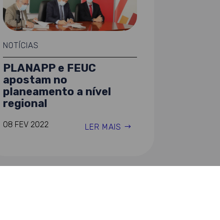
NOTÍCIAS
PLANAPP e FEUC
apostam no
planeamento a nível
regional
08 FEV 2022
LER MAIS