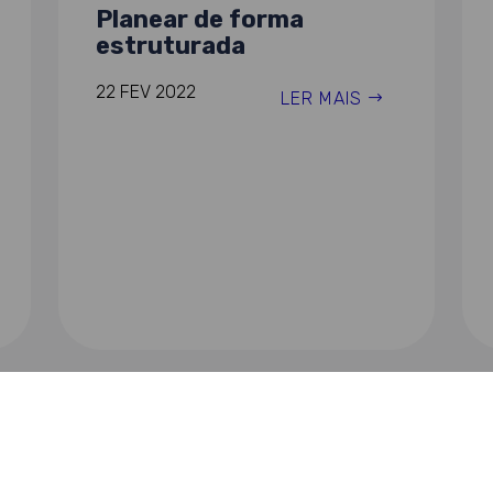
Planear de forma
estruturada
22 FEV 2022
LER MAIS
« ANTERIOR
1
…
25
26
27