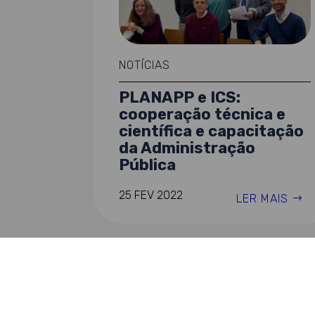
NOTÍCIAS
PLANAPP e ICS:
cooperação técnica e
científica e capacitação
da Administração
Pública
25 FEV 2022
LER MAIS