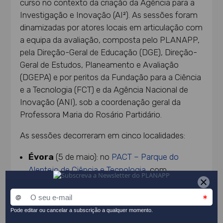
curso no contexto da criação da Agência para a
Investigação e Inovação (AI²). As sessões foram
dinamizadas por atores locais em articulação com
a equipa da avaliação, composta pelo PLANAPP,
pela Direção-Geral de Educação (DGE), Direção-
Geral de Estudos, Planeamento e Avaliação
(DGEPA) e por peritos da Fundação para a Ciência
e a Tecnologia (FCT) e da Agência Nacional de
Inovação (ANI), sob a coordenação geral da
Professora Maria do Rosário Partidário.
As sessões decorreram em cinco localidades:
Évora
(5 de maio): no
PACT – Parque do
Alentejo de Ciência e Tecnologia
, com
dinamização local de Teresa Pinto Correia e
Susana Filipe (
Universidade de
Évora
/
CHANGE
);
Funchal
(7 de maio): na Reitoria da