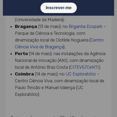
Universidade da Madeira
, com dinamização
local de José Câmara e Clementina Reis
(Universidade da Madeira);
Bragança
(13 de maio): no
Brigantia Ecopark
–
Parque de Ciência e Tecnologia, com
dinamização local de Clotilde Nogueira (
Centro
Ciência Viva de Bragança
);
Porto
(14 de maio): nas instalações da Agência
Nacional de Inovação (ANI), com dinamização
local de António Braz Costa (
CITEVE
/
CeNTI
);
Coimbra
(14 de maio): no
UC Exploratório
–
Centro Ciência Viva, com dinamização local de
Paulo Trincão e Manuel Valença (UC
Exploratório).