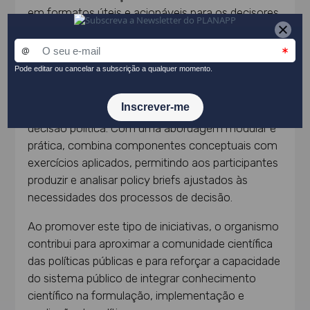
em formatos úteis e acionáveis para os decisores
públicos.
O
workshop
“Policy Briefs para apoio à decisão”
integra as atividades de capacitação do
PLANAPP destinadas a desenvolver
competências na comunicação entre ciência e
decisão política. Com uma abordagem modular e
prática, combina componentes conceptuais com
exercícios aplicados, permitindo aos participantes
produzir e analisar policy briefs ajustados às
necessidades dos processos de decisão.
Ao promover este tipo de iniciativas, o organismo
contribui para aproximar a comunidade científica
das políticas públicas e para reforçar a capacidade
do sistema público de integrar conhecimento
científico na formulação, implementação e