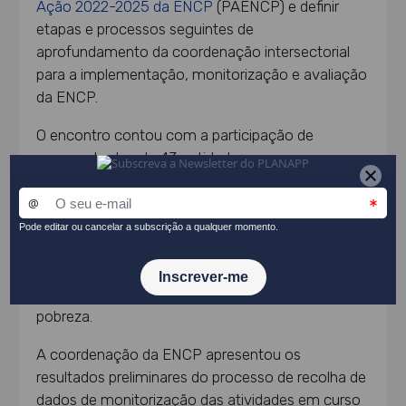
Ação 2022-2025 da ENCP
(PAENCP) e definir
etapas e processos seguintes de
aprofundamento da coordenação intersectorial
para a implementação, monitorização e avaliação
da ENCP.
O encontro contou com a participação de
representantes de 43 entidades com
responsabilidade direta na execução e reporte das
atividades inscritas no PAENCP, e ainda com os
contributos do
Professor Carlos Farinha
Rodrigues (ISEG-UL)
e da
Professora Fernanda
Rodrigues (FCH-Católica)
, membros da CTA na
qualidade de peritos em matéria de combate à
pobreza.
A coordenação da ENCP apresentou os
resultados preliminares do processo de recolha de
dados de monitorização das atividades em curso