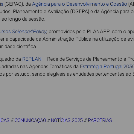
is
(GEPAC), da
Agência para o Desenvolvimento e Coesão
(A
tudos, Planeamento e Avaliação (DGEPA) e da Agência para 
s ao longo da sessão.
ursos
Science4Policy
,
promovidos pelo PLANAPP, com o apoi
r a capacidade da Administração Pública na utilização de evid
idade científica.
 quadro da
REPLAN
– Rede de Serviços de Planeamento e Pro
nquadradas nas Agendas Temáticas da
Estratégia Portugal 203
s por estudo, sendo elegíveis as entidades pertencentes ao S
LICAS
COMUNICAÇÃO
NOTÍCIAS 2025
PARCERIAS
//
//
//