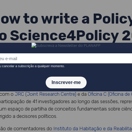
w to write a Policy
o Science4Policy 
organizou mais duas edições do
Workshop
“How to Write a Pol
ncedores do concurso
Science4Policy
2025 (S4P-25).
o com o
JRC (Joint Research Centre)
e da
Oficina C (Oficina d
rticipação de 41 investigadores ao longo das sessões, repr
m espaço de partilha de conceitos fundamentais sobre ciênci
rigido a decisores políticos.
ação de comentadores do
Instituto da Habitação e da Reabili