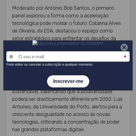
Moderado por António Bob Santos, o primeiro
painel explorou a forma como a aceleração
tecnológica pode moldar o futuro. Catarina Alves
de Oliveira, da ESA, destacou o espaço como
setor estratégico para enfrentar os desafios da
mobilidade, comunicações e monitorização
ambiental. Defendeu uma maior autonomia
europeia no setor e o fortalecimento da
investigação científica. Já Helena Freitas, da
Universidade de Coimbra, abordou a necessidade
de reforçar a economia circular e a agricultura
sustentável, salientando que a biodiversidade
poderá ser drasticamente diferente em 2050. Luís
Antunes, da Universidade do Porto, alertou para a
crescente desigualdade no acesso às novas
tecnologias, criticando a concentração de poder
nas grandes plataformas digitais.