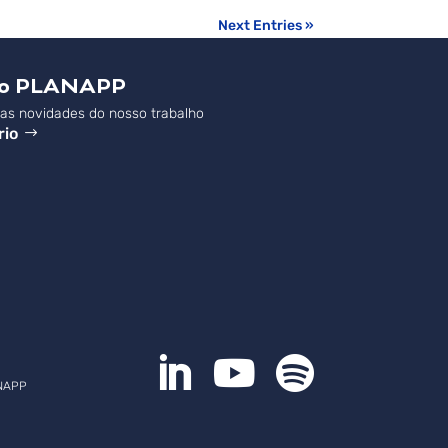
Next Entries »
do PLANAPP
s novidades do nosso trabalho
rio



NAPP