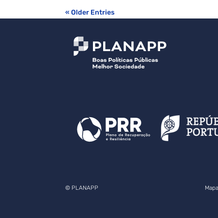
« Older Entries
© PLANAPP
Mapa