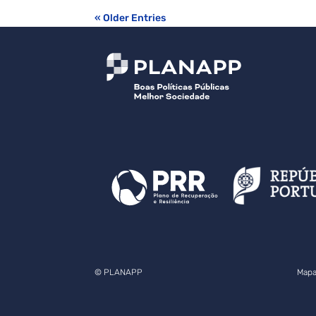
« Older Entries
© PLANAPP
Mapa