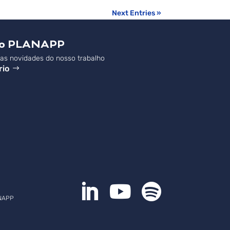
Next Entries »
do PLANAPP
s novidades do nosso trabalho
rio



NAPP