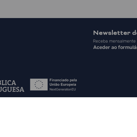
Newsletter 
Receba mensalmente a
Aceder ao formulá
 do Site
|
Contactos
|
Política de Privacidade
|
Canal de Denúncias
|
PLA
in English