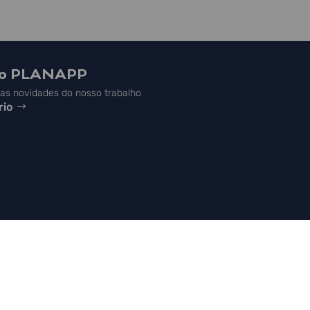
do PLANAPP
s novidades do nosso trabalho
rio



NAPP