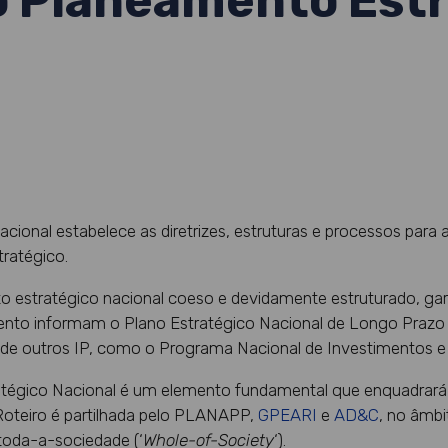
 o Planeamento Est
cional estabelece as diretrizes, estruturas e processos par
tratégico.
to estratégico nacional coeso e devidamente estruturado, ga
o informam o Plano Estratégico Nacional de Longo Prazo – o
ão de outros IP, como o Programa Nacional de Investimentos e
tégico Nacional é um elemento fundamental que enquadrará
oteiro é partilhada pelo PLANAPP,
GPEARI
e
AD&C
, no âmb
 toda-a-sociedade (‘
Whole-of-Society
‘).