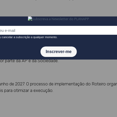
ridades e objetivos do país e a forma de os alcançar;
planeamento e enquadramento;
ra de planeamento na Administração Pública (AP);
 de financiamento;
ão de prioridades que suportem a posição portuguesa no q
or parte da AP e da Sociedade.
e junho de 2027. O processo de implementação do Roteiro org
s para otimizar a execução.