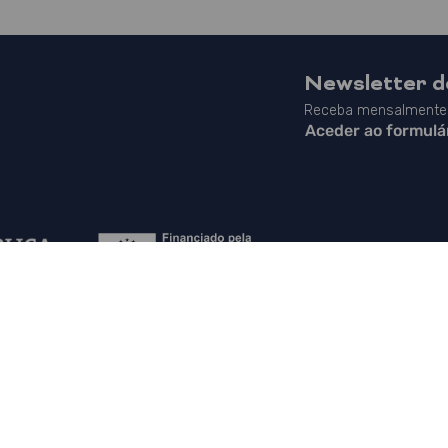
Newsletter 
Receba mensalmente 
Aceder ao formulá
Mapa do Site
|
Contactos
|
Política de Privacidade
|
Canal de Denúncias
|
PLANAPP in English