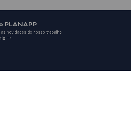
do PLANAPP
as novidades do nosso trabalho
rio


