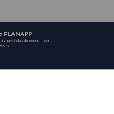
do PLANAPP
as novidades do nosso trabalho
rio


