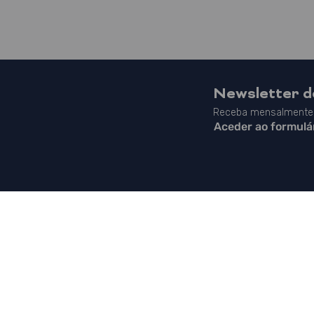
Newsletter 
Receba mensalmente 
Aceder ao formulá
Mapa do Site
|
Contactos
|
Política de Privacidade
|
Canal de Denúncias