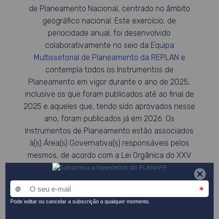
de Planeamento Nacional, centrado no âmbito
geográfico nacional. Este exercício, de
periocidade anual, foi desenvolvido
colaborativamente no seio da
Equipa
Multissetorial de Planeamento da REPLAN
e
contempla todos os Instrumentos de
Planeamento em vigor durante o ano de 2025,
inclusive os que foram publicados até ao final de
2025 e aqueles que, tendo sido aprovados nesse
ano, foram publicados já em 2026. Os
Instrumentos de Planeamento estão associados
à(s) Área(s) Governativa(s) responsáveis pelos
mesmos, de acordo com a Lei Orgânica do XXV
Governo Constitucional (
Decreto-Lei n.º 87-
A/2025, de 25 de julho
).
Para mais informações sobre a abordagem e os
métodos utilizados deve ser consultada a
nota