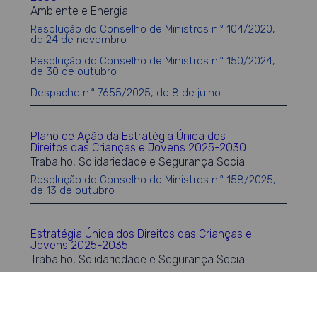
Ambiente e Energia
Resolução do Conselho de Ministros n.º 104/2020,
de 24 de novembro
Resolução do Conselho de Ministros n.º 150/2024,
de 30 de outubro
Despacho n.º 7655/2025, de 8 de julho
Plano de Ação da Estratégia Única dos
Direitos das Crianças e Jovens 2025-2030
Trabalho, Solidariedade e Segurança Social
Resolução do Conselho de Ministros n.º 158/2025,
de 13 de outubro
Estratégia Única dos Direitos das Crianças e
Jovens 2025-2035
Trabalho, Solidariedade e Segurança Social
Resolução do Conselho de Ministros n.º 34/2025, de
28 de fevereiro