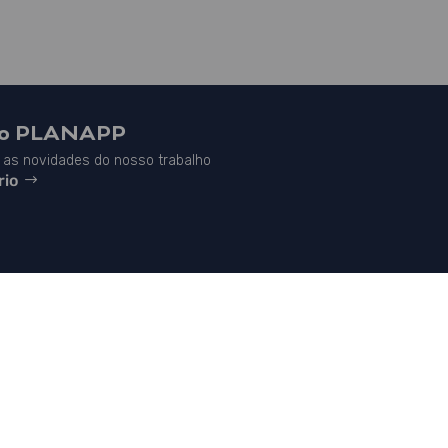
do PLANAPP
as novidades do nosso trabalho
rio


