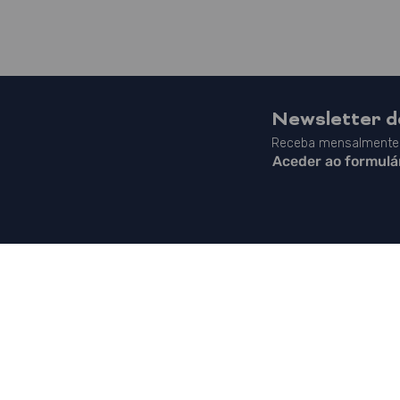
Newsletter 
Receba mensalmente 
Aceder ao formulá
Mapa do Site
|
Contactos
|
Política de Privacidade
|
Canal de Denúncias