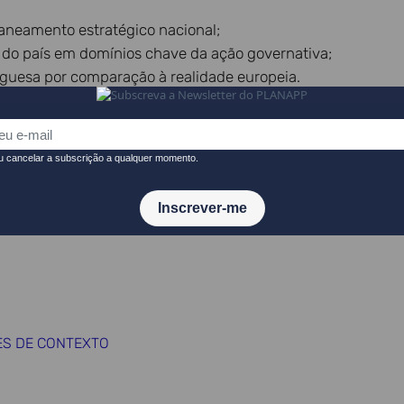
aneamento estratégico nacional;
 do país em domínios chave da ação governativa;
tuguesa por comparação à realidade europeia.
to com os indicadores oficiais dos Objetivos de Desenvolv
-se de forma contínua. O painel de indicadores-chave de co
e monitorização desenvolvida no âmbito do projeto atualiza
RES DE CONTEXTO