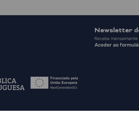
Newsletter 
Receba mensalmente a
Aceder ao formulá
 do Site
|
Contactos
|
Política de Privacidade
|
Canal de Denúncias
|
PLA
in English