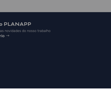
do PLANAPP
s novidades do nosso trabalho
rio



NAPP