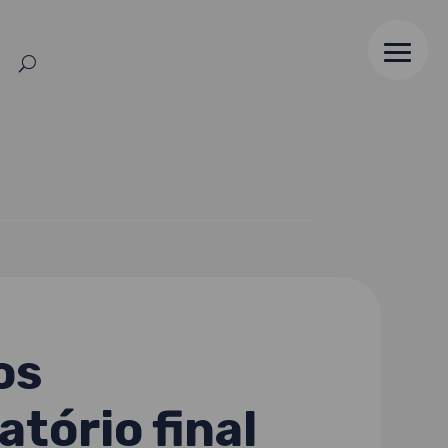
os
tório final