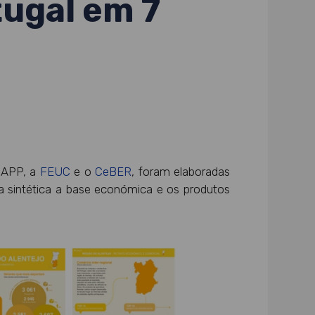
tugal em 7
ANAPP, a
FEUC
e o
CeBER
, foram elaboradas
ma sintética a base económica e os produtos