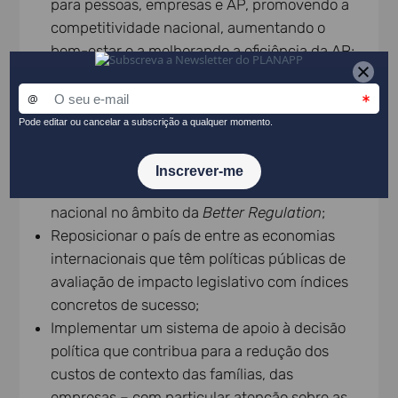
para pessoas, empresas e AP, promovendo a
competitividade nacional, aumentando o
bem-estar e a melhorando a eficiência da AP;
Capacitar toda a rede que responsável pelo
exercício de avaliação de impacto;
Alinhar a prestação do serviço com base no
benchmarking
internacional da OCDE e
Comissão Europeia, adotando uma
ferramenta essencial para a estratégia
nacional no âmbito da
Better Regulation
;
Reposicionar o país de entre as economias
internacionais que têm políticas públicas de
avaliação de impacto legislativo com índices
concretos de sucesso;
Implementar um sistema de apoio à decisão
política que contribua para a redução dos
custos de contexto das famílias, das
empresas – com particular atenção sobre as