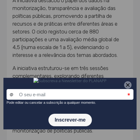
A iniciativa destacou o papel dos dados na
monitorização, transparência e avaliação das
políticas públicas, promovendo a partilha de
recursos e de práticas entre diferentes áreas e
setores. O ciclo registou cerca de 880
participações e uma avaliação média global de
4,5 (numa escala de 1 a 5), evidenciando o
interesse e a relevância dos temas abordados.
A iniciativa estruturou-se em três sessões
complementares, explorando diferentes
dimensões da produção, gestão e reutilização de
dados. A
Agência para a Reforma Tecnológica do
Estado
(ARTE) conduziu a primeira sessão,
centrada no enquadramento estratégico e nas
principais iniciativas nacionais, incluindo o Portal
de Dados Abertos e a utilização de dados na
monitorização de políticas públicas.