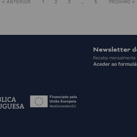
« ANTERIOR
1
2
3
…
5
PRÓXIMO »
Newsletter 
Receba mensalmente a
Aceder ao formulá