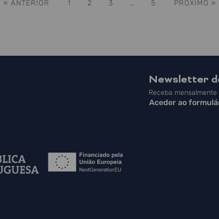
« ANTERIOR
1
2
3
…
5
PRÓXIMO »
Newsletter 
Receba mensalmente a
Aceder ao formulá