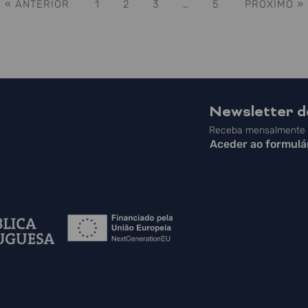
« ANTERIOR
1
2
3
…
5
PRÓXIMO »
Newsletter 
Receba mensalmente a
Aceder ao formulá