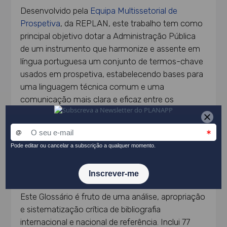
Desenvolvido pela
Equipa Multissetorial de
Prospetiva
, da REPLAN, este trabalho tem como
principal objetivo dotar a Administração Pública
de um instrumento que harmonize e assente em
língua portuguesa um conjunto de termos-chave
usados em prospetiva, estabelecendo bases para
uma linguagem técnica comum e uma
comunicação mais clara e eficaz entre os
diferentes atores e entidades que atuam neste
domínio. A necessidade de um Glossário torna-se
essencial considerando a ampla elasticidade
semântica a que certos termos se prestam, quer
no uso corrente da língua, quer na sua utilização
em diferentes disciplinas ou áreas de estudo.
Este Glossário é fruto de uma análise, apropriação
e sistematização crítica de bibliografia
internacional e nacional de referência. Inclui 77